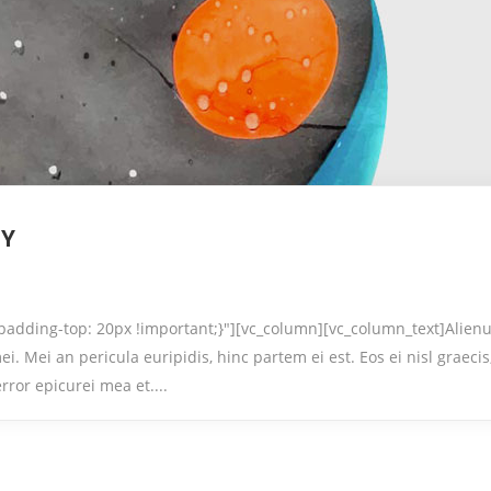
TY
adding-top: 20px !important;}"][vc_column][vc_column_text]Alien
mei. Mei an pericula euripidis, hinc partem ei est. Eos ei nisl graeci
error epicurei mea et....