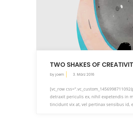
TWO SHAKES OF CREATIVI
by
joern
3. März 2016
[vc_row css=".vc_custom_1456998711092{p
detraxit periculis ex, nihil expetendis in 
tincidunt vix at, vel pertinax sensibus id, 