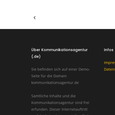
Über Kommunikationsagentur
Infos
(.de)
Impre
Sie befinden sich auf einer Demo-
Daten
Seite für die Domain
kommunikationsagentur.de
Sämtliche Inhalte und die
Kommunikationsagentur sind frei
erfunden. Dieser Internetauftritt