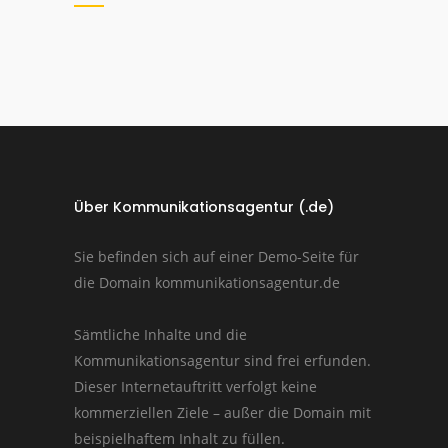
Über Kommunikationsagentur (.de)
Sie befinden sich auf einer Demo-Seite für
die Domain kommunikationsagentur.de
Sämtliche Inhalte und die
Kommunikationsagentur sind frei erfunden.
Dieser Internetauftritt verfolgt keine
kommerziellen Ziele – außer die Domain mit
beispielhaftem Inhalt zu füllen.