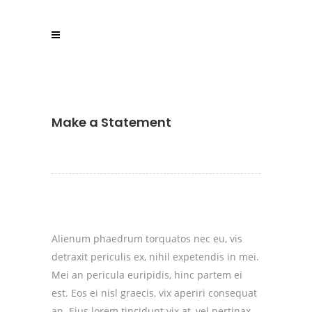
Make a Statement
Alienum phaedrum torquatos nec eu, vis
detraxit periculis ex, nihil expetendis in mei.
Mei an pericula euripidis, hinc partem ei
est. Eos ei nisl graecis, vix aperiri consequat
an. Eius lorem tincidunt vix at, vel pertinax