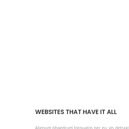
WEBSITES THAT HAVE IT ALL
Alienum phaedrum torquatos nec eu, vis detraxit 