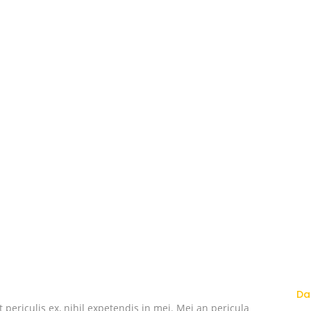
Da
periculis ex, nihil expetendis in mei. Mei an pericula