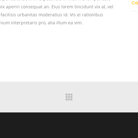
Ca
 vix aperiri consequat an. Eius lorem tincidunt vix at, vel
facilisis urbanitas moderatius id. Vis ei rationibus
nium interpretaris pro, alia illum ea vim.