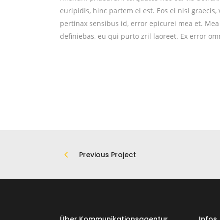
euripidis, hinc partem ei est. Eos ei nisl graecis,
pertinax sensibus id, error epicurei mea et. Mea 
definiebas, eu qui purto zril laoreet. Ex error om
Previous Project
Über Kommunikationsagentur
Infos