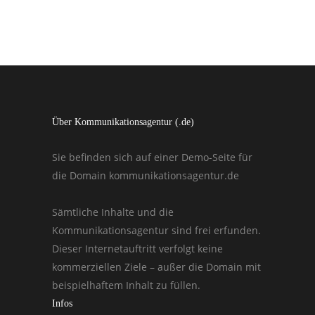
Über Kommunikationsagentur (.de)
Sie befinden sich auf einer Demo-Seite für
die Domain kommunikationsagentur.de
Sämtliche Inhalte und die
Kommunikationsagentur sind frei erfunden.
Dieser Internetauftritt verfolgt keine
kommerziellen Ziele – außer die Domain mit
beispielhaftem Inhalt zu füllen.
Infos