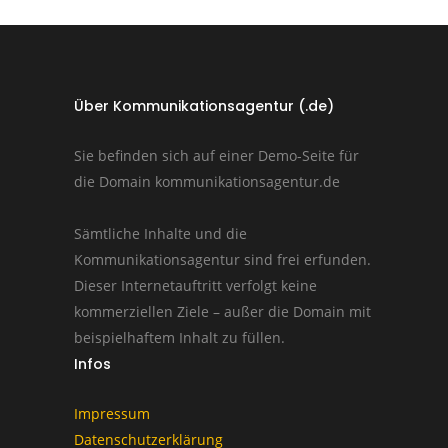
Über Kommunikationsagentur (.de)
Sie befinden sich auf einer Demo-Seite für
die Domain kommunikationsagentur.de
Sämtliche Inhalte und die
Kommunikationsagentur sind frei erfunden.
Dieser Internetauftritt verfolgt keine
kommerziellen Ziele – außer die Domain mit
beispielhaftem Inhalt zu füllen.
Infos
Impressum
Datenschutzerklärung